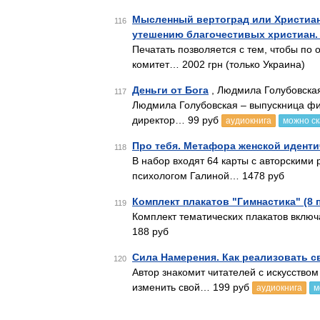
Мысленный вертоград или Христиан
116
утешению благочестивых христиан. 
Печатать позволяется с тем, чтобы по 
комитет… 2002 грн (только Украина)
Деньги от Бога
, Людмила Голубовская
117
Людмила Голубовская – выпускница физ
директор… 99 руб
аудиокнига
можно ск
Про тебя. Метафора женской идент
118
В набор входят 64 карты с авторскими
психологом Галиной… 1478 руб
Комплект плакатов "Гимнастика" (8 
119
Комплект тематических плакатов вклю
188 руб
Сила Намерения. Как реализовать с
120
Автор знакомит читателей с искусств
изменить свой… 199 руб
аудиокнига
м