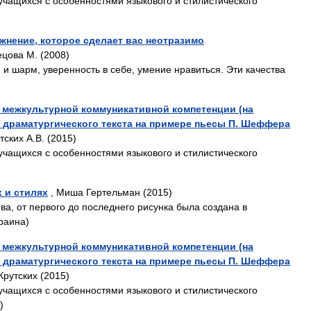
учащихся с особенностями языкового и стилистического
ажнение, которое сделает вас неотразимо
ецова М. (2008)
и шарм, уверенность в себе, умение нравиться. Эти качества
 межкультурной коммуникативной компетенции (на
з драматургического текста на примере пьесы П. Шеффера
тских А.В. (2015)
учащихся с особенностями языкового и стилистического
 и стилях
, Миша Гертельман (2015)
ова, от первого до последнего рисунка была создана в
раина)
 межкультурной коммуникативной компетенции (на
з драматургического текста на примере пьесы П. Шеффера
 Крутских (2015)
учащихся с особенностями языкового и стилистического
)