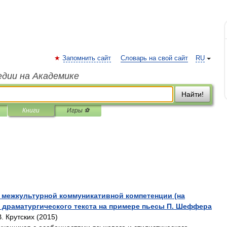
Запомнить сайт
Словарь на свой сайт
RU
едии на Академике
Найти!
Книги
Игры ⚽
 межкультурной коммуникативной компетенции (на
з драматургического текста на примере пьесы П. Шеффера
В. Крутских (2015)