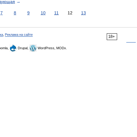
дующая
→
7
8
9
10
11
12
13
ка
,
Реклама на сайте
18+
omla,
Drupal,
WordPress, MODx.