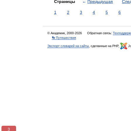
Страницы
←
Предыдущая
Сле
1
2
3
4
5
6
© Академик, 2000-2026
Обратная связь:
Техподдерж
👣 Путешествия
Экспорт словарей на сайты
, сделанные на PHP,
Jo
3