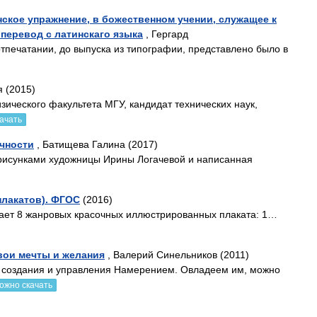
ское упражнение, в божественном учении, служащее к
перевод с латинскаго языка
, Гергард
отпечатании, до выпуска из типографии, представлено было в
 (2015)
ического факультета МГУ, кандидат технических наук,
ачать
ичности
, Батищева Галина (2017)
 рисунками художницы Ирины Логачевой и написанная
плакатов). ФГОС
(2016)
чает 8 жанровых красочных иллюстрированных плаката: 1…
вои мечты и желания
, Валерий Синельников (2011)
ом создания и управления Намерением. Овладеем им, можно
ожно скачать