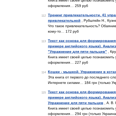
Книга имеет своей целью познакомить 
оформления… 259 руб
Тренинг привлекательности. 41 упр
112
привлекательной
, Рубштейн Н., Кузн
Что такое привлекательность? Обаяние 
кому-то… 172 руб
Текст как основа для формирования
113
примере английского языка). Анали
"Упражнение для пяти пальцев"
, Кру
Книга имеет своей целью познакомить 
оформления… 227 руб
Кошки - мышкой. Упражнение в котах
114
Эта книга от первого до последнего сл
Интернете силами… 184 грн (только Ук
Текст как основа для формирования
115
примере английского языка). Анали
Упражнение для пяти пальцев
, А. В.
Книга имеет своей целью познакомить 
оформления… 294 грн (только Украина