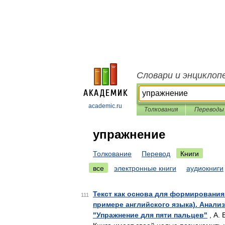
Словари и энциклоп
academic.ru
Толкования
Переводы
упражнение
Толкование
Перевод
Книги
все
электронные книги
аудиокниги
Текст как основа для формирования
111
примере английского языка). Анали
"Упражнение для пяти пальцев"
, А. 